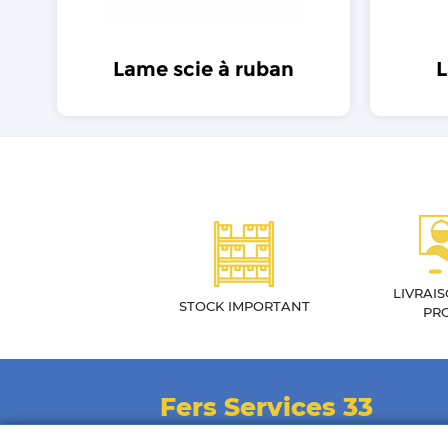
Lame scie à ruban
L
LIVRAI
STOCK IMPORTANT
PR
Fers Services 33
Contactez-nous