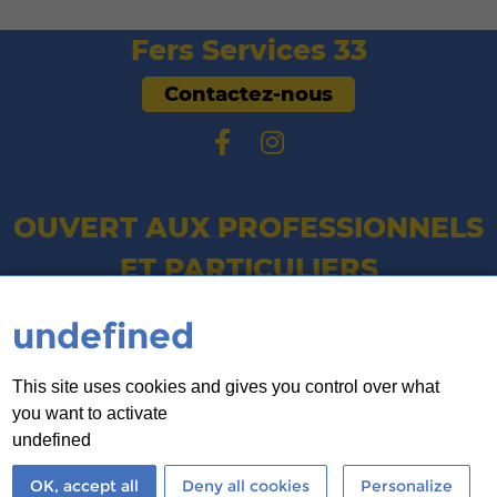
Fers Services 33
Contactez-nous
OUVERT AUX PROFESSIONNELS
ET PARTICULIERS
Du Lundi au Vendredi :
undefined
8h - 12h / 14h - 18h
Le Samedi :
This site uses cookies and gives you control over what
you want to activate
8h - 12h / 14h - 17h
undefined
OK, accept all
Deny all cookies
Personalize
@Fers
Mentions
Notre
FAQ - Foire