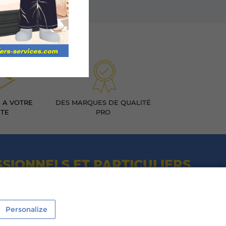
 A VOTRE
DES MARQUES DE QUALITÉ
TE
PRO
SIONNELS ET PARTICULIERS
 - 12h / 14h - 18h
 - 12h / 14h - 17h
Personalize