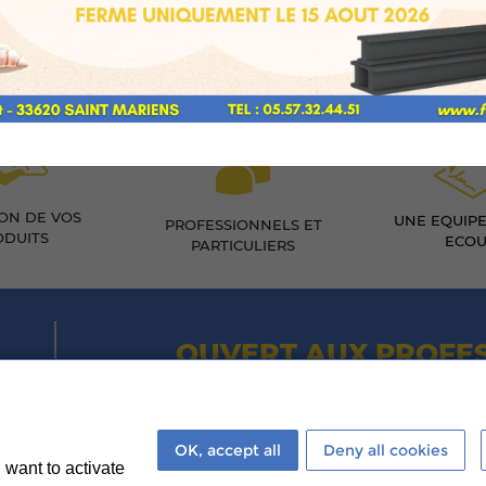
SON DE VOS
UNE EQUIPE
PROFESSIONNELS ET
ODUITS
ECOU
PARTICULIERS
OUVERT AUX PROFES
Du Lundi au Vendredi :
8h
Le Samedi :
8h
OK, accept all
Deny all cookies
 want to activate