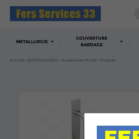
COUVERTURE
METALLURGIE
BARDAGE
Accueil
QUINCAILLERIE
Accessoires Portail
Poignée