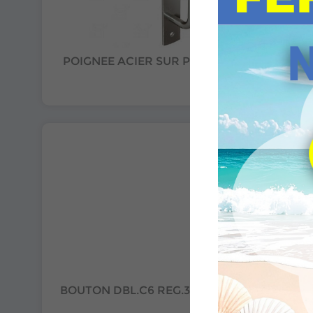
POIGNEE ACIER SUR PLATINE DE 265MM
BOUTON DBL.C6 REG.30/80 VIS POINT.ZK