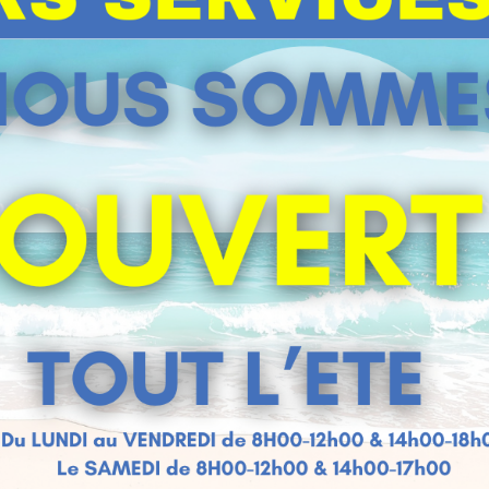
POIGNEE SERRURE A CROCHET DIAM8
L110
PAIRE POIGNÉE ALU/NOIRE [8] POUR
SERRURE À ENCASTRER