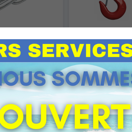
îne / Accessoires
Anneaux / Croc
Elingue
Palans