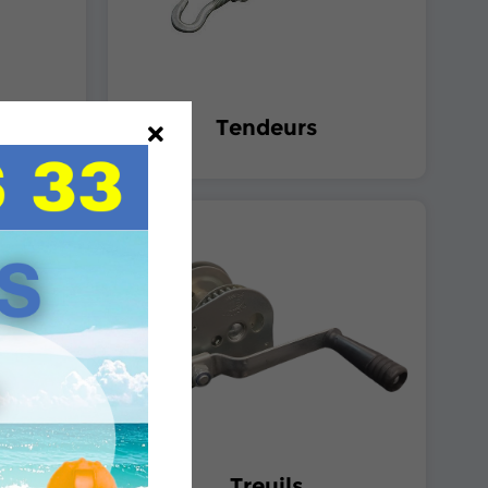
hets
Tendeurs
Treuils